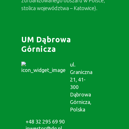
zurbanizowanego obszaru w Polsce,
stolica województwa – Katowice).
UM Dąbrowa
Górnicza
ul.
Graniczna
21, 41-
300
Dąbrowa
Górnicza,
Polska
+48 32 295 69 90
inwestor@dg.pl