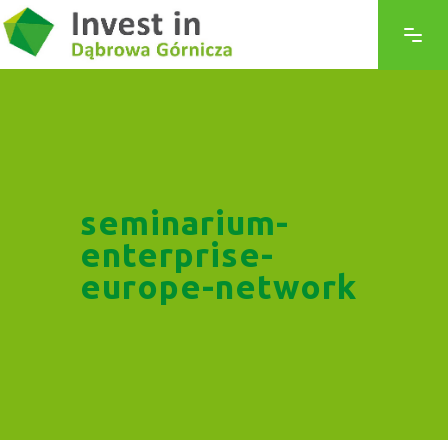
seminarium-
enterprise-
europe-network