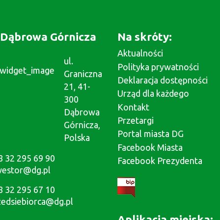
Dąbrowa Górnicza
Na skróty:
Aktualności
ul.
Polityka prywatności
Graniczna
Deklaracja dostępności
21, 41-
Urząd dla każdego
300
Kontakt
Dąbrowa
Przetargi
Górnicza,
Portal miasta DG
Polska
Facebook Miasta
8 32 295 69 90
Facebook Prezydenta
westor@dg.pl
8 32 295 67 10
zedsiebiorca@dg.pl
Aplikacja miejska: