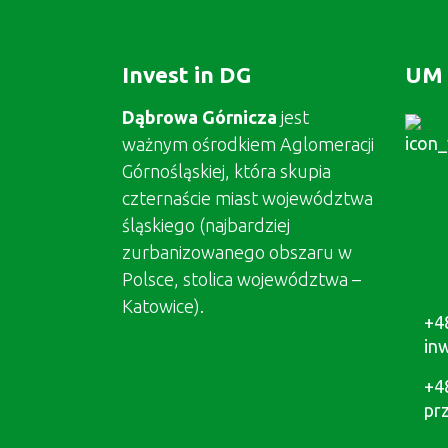
Invest in DG
UM 
Dąbrowa Górnicza
jest
ważnym ośrodkiem Aglomeracji
Górnośląskiej, która skupia
czternaście miast województwa
śląskiego (najbardziej
zurbanizowanego obszaru w
Polsce, stolica województwa –
Katowice).
+4
in
+4
pr