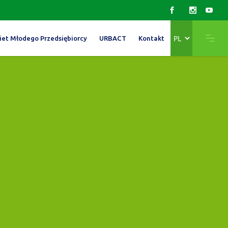
Wybierz
iet Młodego Przedsiębiorcy
URBACT
Kontakt
język