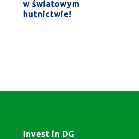
w światowym
hutnictwie!
Invest in DG