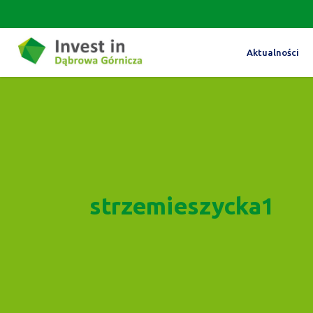
Aktualności
strzemieszycka1