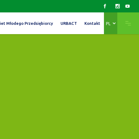
Wybierz
iet Młodego Przedsiębiorcy
URBACT
Kontakt
język