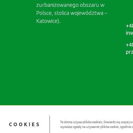
zurbanizowanego obszaru w
Polsce, stolica województwa –
Katowice).
+4
in
+4
pr
Ta strona używa plików cookies. Dowiedz się więcej o 
COOKIES
wyrażasz zgodę na używanie plików cookie, zgodnie 