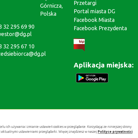
Przetargi
Górnicza,
Portal miasta DG
Polska
Facebook Miasta
8 32 295 69 90
Facebook Prezydenta
westor@dg.pl
8 32 295 67 10
zedsiebiorca@dg.pl
Aplikacja miejska:
celu ich używania i zmianie ustawień cookies w przeglądarce. Korzystając ze niniejszej strony
z aktualnymi ustawieniami przeglądarki. Więcej znajdziesz w naszej
Polityce prywatności
.
Projekt i wykonanie:
.gold studio digital