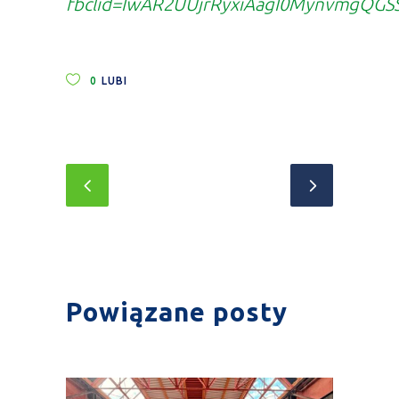
fbclid=IwAR2UUjrRyxiAagI0MynvmgQGS
0
LUBI
Powiązane posty