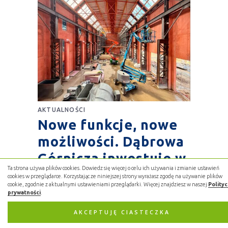
AKTUALNOŚCI
Nowe funkcje, nowe
możliwości. Dąbrowa
Górnicza inwestuje w
Ta strona używa plików cookies. Dowiedz się więcej o celu ich używania i zmianie ustawień
wiedzę, dziedzictwo i
cookies w przeglądarce. Korzystając ze niniejszej strony wyrażasz zgodę na używanie plików
cookie, zgodnie z aktualnymi ustawieniami przeglądarki. Więcej znajdziesz w naszej
Polity
rozwój
prywatności
.
AKCEPTUJĘ CIASTECZKA