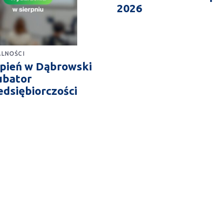
2026
LNOŚCI
rpień w Dąbrowski
ubator
edsiębiorczości