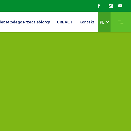
Wybierz
iet Młodego Przedsiębiorcy
URBACT
Kontakt
język