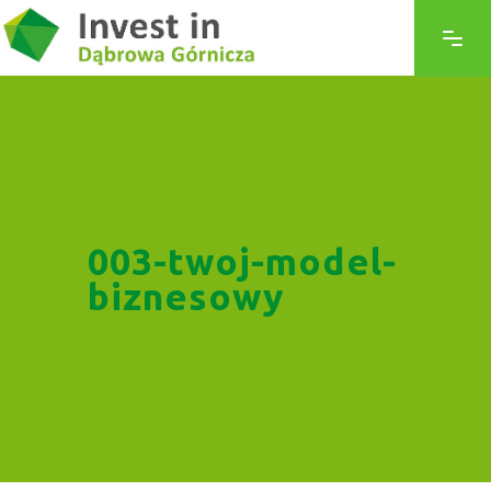
003-twoj-model-
biznesowy