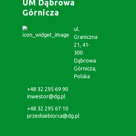
UM Dąbrowa
Górnicza
ul.
Graniczna
21, 41-
300
Dąbrowa
Górnicza,
Polska
+48 32 295 69 90
inwestor@dg.pl
+48 32 295 67 10
przedsiebiorca@dg.pl