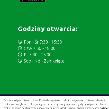
Godziny otwarcia:
Pon - Śr 7:30 - 15:30
Czw 7:30 - 18:00
Pt 7:30 - 13:00
Sob - Nd - Zamknięte
Ta strona używa plików cookies. Dowiedz się więcej o celu ich używania i zmianie ustawień
Projekt i wykonanie:
.gold studio digital
cookies w przeglądarce. Korzystając ze niniejszej strony wyrażasz zgodę na używanie plików
cookie, zgodnie z aktualnymi ustawieniami przeglądarki. Więcej znajdziesz w naszej
Polity