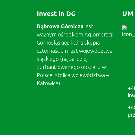
Invest in DG
UM 
Dąbrowa Górnicza
jest
ważnym ośrodkiem Aglomeracji
Górnośląskiej, która skupia
czternaście miast województwa
śląskiego (najbardziej
zurbanizowanego obszaru w
Polsce, stolica województwa –
Katowice).
+4
in
+4
pr