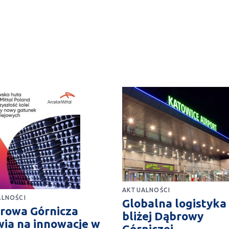
AKTUALNOŚCI
LNOŚCI
Globalna logistyka
rowa Górnicza
bliżej Dąbrowy
wia na innowacje w
Górniczej