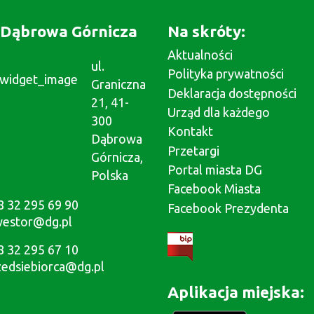
Dąbrowa Górnicza
Na skróty:
Aktualności
ul.
Polityka prywatności
Graniczna
Deklaracja dostępności
21, 41-
Urząd dla każdego
300
Kontakt
Dąbrowa
Przetargi
Górnicza,
Portal miasta DG
Polska
Facebook Miasta
8 32 295 69 90
Facebook Prezydenta
westor@dg.pl
8 32 295 67 10
zedsiebiorca@dg.pl
Aplikacja miejska: