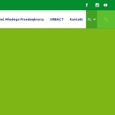
Wybierz
iet Młodego Przedsiębiorcy
URBACT
Kontakt
język