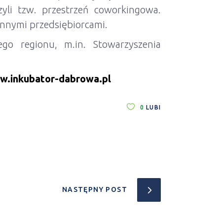
zyli tzw. przestrzeń coworkingowa.
 innymi przedsiębiorcami.
ego regionu, m.in. Stowarzyszenia
w.inkubator-dabrowa.pl
0
LUBI
NASTĘPNY POST