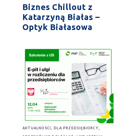
Biznes Chillout z
Katarzyną Białas –
Optyk Białasowa
,
,
AKTUALNOŚCI
DLA PRZEDSIĘBIORCY
,