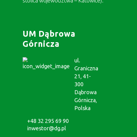
stolica województwa – Katowice).
UM Dąbrowa
Górnicza
ul.
Graniczna
21, 41-
300
Dąbrowa
Górnicza,
Polska
+48 32 295 69 90
inwestor@dg.pl