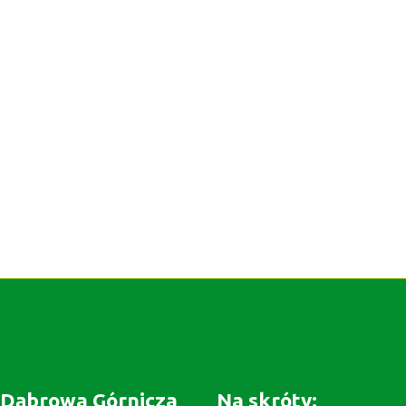
Dąbrowa Górnicza
Na skróty: