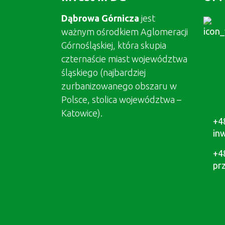
Dąbrowa Górnicza
jest
ważnym ośrodkiem Aglomeracji
Górnośląskiej, która skupia
czternaście miast województwa
śląskiego (najbardziej
zurbanizowanego obszaru w
Polsce, stolica województwa –
Katowice).
+4
in
+4
pr