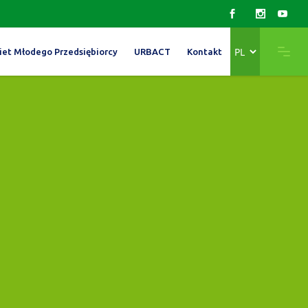
Wybierz
iet Młodego Przedsiębiorcy
URBACT
Kontakt
język