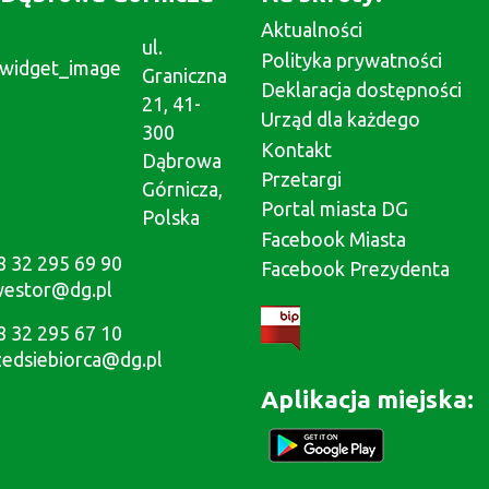
Aktualności
ul.
Polityka prywatności
Graniczna
Deklaracja dostępności
21, 41-
Urząd dla każdego
300
Kontakt
Dąbrowa
Przetargi
Górnicza,
Portal miasta DG
Polska
Facebook Miasta
8 32 295 69 90
Facebook Prezydenta
westor@dg.pl
8 32 295 67 10
zedsiebiorca@dg.pl
Aplikacja miejska: