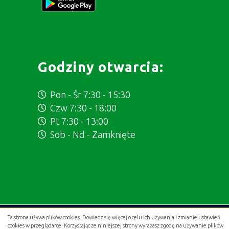
Godziny otwarcia:
Pon - Śr 7:30 - 15:30
Czw 7:30 - 18:00
Pt 7:30 - 13:00
Sob - Nd - Zamknięte
Ta strona używa plików cookies. Dowiedz się więcej o celu ich używania i zmianie ustawień
Projekt i wykonanie:
.gold studio digital
cookies w przeglądarce. Korzystając ze niniejszej strony wyrażasz zgodę na używanie plików