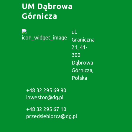
UM Dąbrowa
Górnicza
ul.
Graniczna
21, 41-
300
Dąbrowa
Górnicza,
Polska
+48 32 295 69 90
inwestor@dg.pl
+48 32 295 67 10
przedsiebiorca@dg.pl