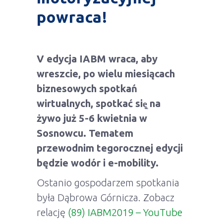
powraca!
V edycja IABM wraca, aby
wreszcie, po wielu miesiącach
biznesowych spotkań
wirtualnych, spotkać się̨ na
żywo
już 5-6 kwietnia w
Sosnowcu.
Tematem
przewodnim tegorocznej edycji
będzie wodór i e-mobility.
Ostanio gospodarzem spotkania
była Dąbrowa Górnicza. Zobacz
relację
(89) IABM2019 – YouTube