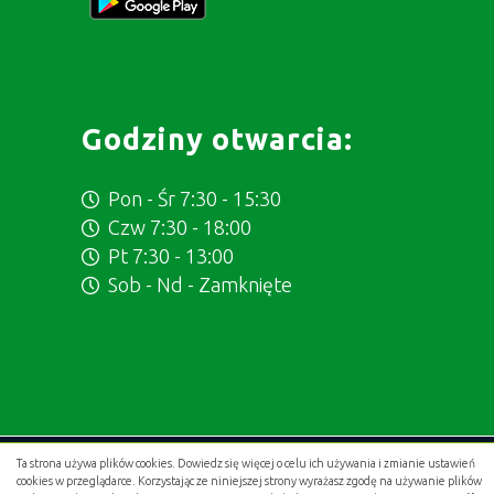
Godziny otwarcia:
Pon - Śr 7:30 - 15:30
Czw 7:30 - 18:00
Pt 7:30 - 13:00
Sob - Nd - Zamknięte
Ta strona używa plików cookies. Dowiedz się więcej o celu ich używania i zmianie ustawień
Projekt i wykonanie:
.gold studio digital
cookies w przeglądarce. Korzystając ze niniejszej strony wyrażasz zgodę na używanie plików