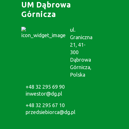
UM Dąbrowa
Górnicza
ul.
Graniczna
21, 41-
300
Dąbrowa
Górnicza,
Polska
+48 32 295 69 90
inwestor@dg.pl
+48 32 295 67 10
przedsiebiorca@dg.pl