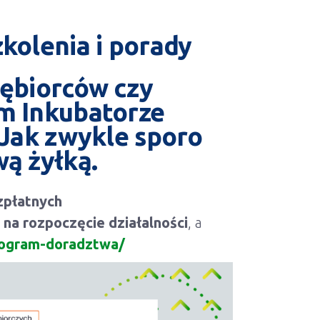
kolenia i porady
iębiorców czy
m Inkubatorze
 Jak zwykle sporo
wą żyłką.
zpłatnych
 na rozpoczęcie działalności
, a
nogram-doradztwa/