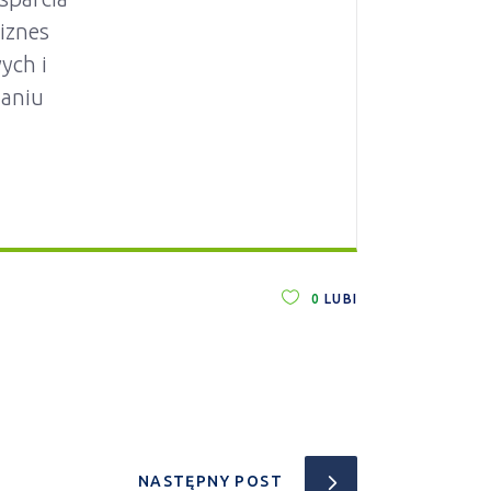
iznes
ych i
zaniu
0
LUBI
NASTĘPNY POST