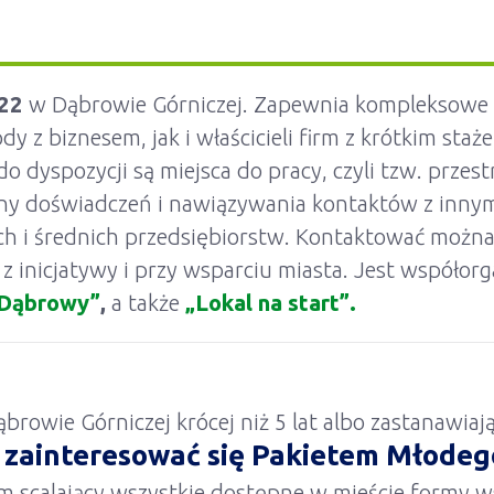
 22
w Dąbrowie Górniczej. Zapewnia kompleksowe i
y z biznesem, jak i właścicieli firm z krótkim sta
 do dyspozycji są miejsca do pracy, czyli tzw. prze
any doświadczeń i nawiązywania kontaktów z innym
ych i średnich przedsiębiorstw. Kontaktować możn
, z inicjatywy i przy wsparciu miasta. Jest współ
 Dąbrowy”
,
a także
„Lokal na start”.
browie Górniczej krócej niż 5 lat albo zastanawiają
zainteresować się Pakietem Młodeg
i
m scalający wszystkie dostępne w mieście formy w