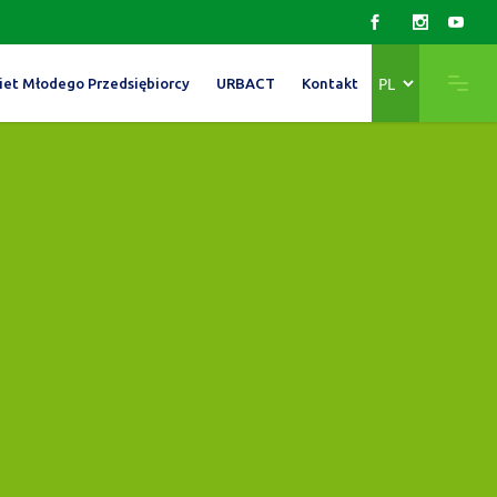
Wybierz
iet Młodego Przedsiębiorcy
URBACT
Kontakt
język