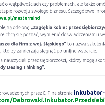
ć o wątpliwościach czy problemach, ale także omów
tapie rozwoju swojego biznesu. Szczegółowe info
owa.pl/mastermind
olejną odsłonę
„Zagłębia kobiet przedsiębiorczy
óre chcą się poznać, wymienić doświadczeniami i w
sze dla firm z woj. śląskiego”
to nazwa szkoleni
 którzy zamierzają sięgnąć po unijne wsparcie.
a nauczycieli przedsiębiorczości, którzy mogą skor
y Desing Thinking”.
inkubator-
h prowadzonych przez DIP na stronie
com/Dabrowski.Inkubator.Przedsiebi