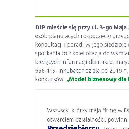
DIP mieście się przy ul. 3-go Maja
osób planujących rozpoczęcie przygod
konsultacji i porad. W jego siedzibie
spotkania to z kolei okazja do wymi
bieżących informacji dla mikro, mał
656 419. Inkubator działa od 2019 r.
konkursów:
„Model biznesowy dla
Wszyscy, którzy mają firmę w Dą
otwarciem działalności, powinn
Przedsiębiorcy.
To progra