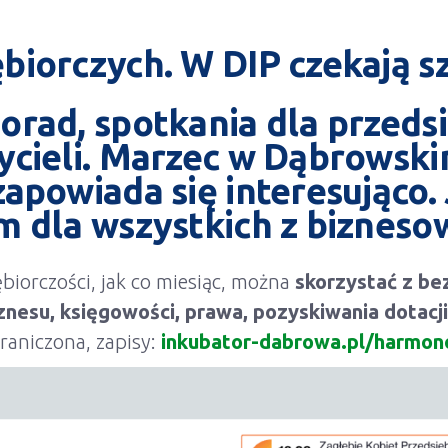
biorczych. W DIP czekają sz
orad, spotkania dla przeds
ycieli.
Marzec w Dąbrowski
apowiada się interesująco.
m dla wszystkich z bizneso
iorczości, jak co miesiąc, można
skorzystać z be
znesu, księgowości, prawa, pozyskiwania dotacji
graniczona, zapisy:
inkubator-dabrowa.pl/harmo