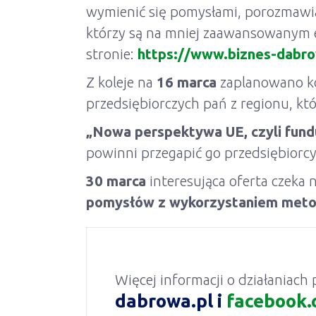
wymienić się pomysłami, porozmawia
którzy są na mniej zaawansowanym e
stronie:
https://www.biznes-dabr
Z koleje na
16 marca
zaplanowano k
przedsiębiorczych pań z regionu, kt
„Nowa perspektywa UE, czyli fundu
powinni przegapić go przedsiębiorcy,
30 marca
interesująca oferta czeka n
pomysłów z wykorzystaniem metod
Więcej informacji o działaniac
dabrowa.pl
i
facebook.