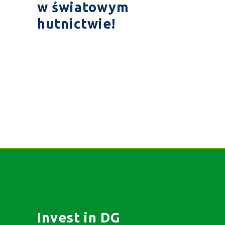
w światowym
hutnictwie!
Invest in DG