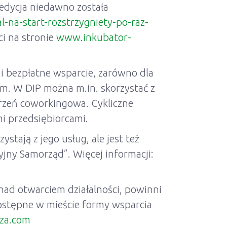
 edycja niedawno została
-na-start-rozstrzygniety-po-raz-
ci na stronie
www.inkubator-
i bezpłatne wsparcie, zarówno dla
żem. W DIP można m.in. skorzystać z
strzeń coworkingowa. Cykliczne
i przedsiębiorcami.
tają z jego usług, ale jest też
jny Samorząd”. Więcej informacji:
 nad otwarciem działalności, powinni
dostępne w mieście formy wsparcia
za.com