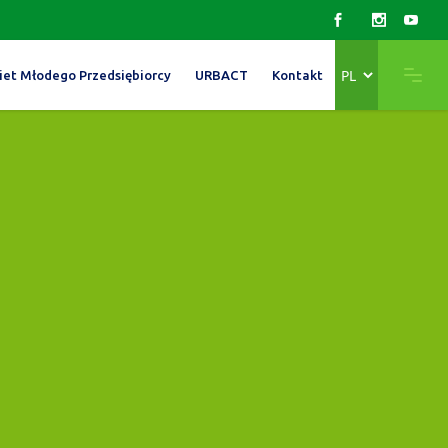
Wybierz
iet Młodego Przedsiębiorcy
URBACT
Kontakt
język