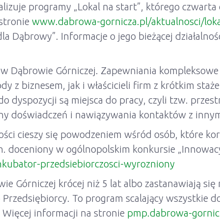
lizuje programy „Lokal na start”, którego czwarta
 stronie
www.dabrowa-gornicza.pl/aktualnosci/lokal
la Dąbrowy”. Informacje o jego bieżącej działalnoś
22 w Dąbrowie Górniczej. Zapewniania kompleksowe 
y z biznesem, jak i właścicieli firm z krótkim sta
 do dyspozycji są miejsca do pracy, czyli tzw. prze
any doświadczeń i nawiązywania kontaktów z innym
ci cieszy się powodzeniem wśród osób, które korzys
n. doceniony w ogólnopolskim konkursie „Innowacy
nkubator-przedsiebiorczosci-wyrozniony
e Górniczej krócej niż 5 lat albo zastanawiają się
 Przedsiębiorcy. To program scalający wszystkie 
 Więcej informacji na stronie
pmp.dabrowa-gornic