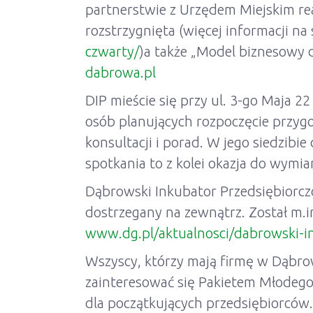
partnerstwie z Urzędem Miejskim rea
rozstrzygnięta (więcej informacji na
czwarty/
)a także „Model biznesowy d
dabrowa.pl
DIP mieście się przy ul. 3-go Maja 
osób planujących rozpoczęcie przygod
konsultacji i porad. W jego siedzibie
spotkania to z kolei okazja do wymi
Dąbrowski Inkubator Przedsiębiorczoś
dostrzegany na zewnątrz. Został m.i
www.dg.pl/aktualnosci/dabrowski-i
Wszyscy, którzy mają firmę w Dąbrowi
zainteresować się Pakietem Młodego
dla początkujących przedsiębiorców.