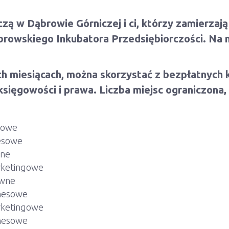
ą w Dąbrowie Górniczej i ci, którzy zamierzają
browskiego Inkubatora Przedsiębiorczości. Na 
 miesiącach, można skorzystać z bezpłatnych kon
księgowości i prawa. Liczba miejsc ograniczona,
ęgowe
nesowe
wne
arketingowe
awne
znesowe
arketingowe
znesowe