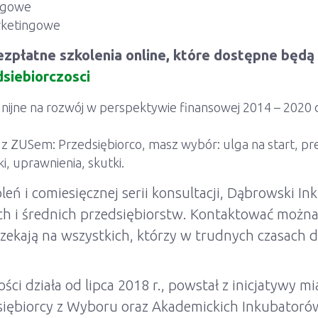
ięgowe
arketingowe
zpłatne szkolenia online, które dostępne będą 
siebiorczosci
 unijne na rozwój w perspektywie finansowej 2014 – 202
 z ZUSem: Przedsiębiorco, masz wybór: ulga na start, pr
, uprawnienia, skutki.
eń i comiesięcznej serii konsultacji, Dąbrowski In
ych i średnich przedsiębiorstw. Kontaktować możn
zekają na wszystkich, którzy w trudnych czasach dl
ci działa od lipca 2018 r., powstał z inicjatywy mi
dsiębiorcy z Wyboru oraz Akademickich Inkubatoró