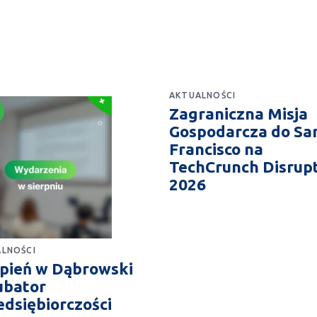
AKTUALNOŚCI
Zagraniczna Misja
Gospodarcza do Sa
Francisco na
TechCrunch Disrup
2026
LNOŚCI
rpień w Dąbrowski
ubator
edsiębiorczości