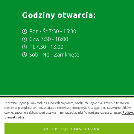
Godziny otwarcia:
Pon - Śr 7:30 - 15:30
Czw 7:30 - 18:00
Pt 7:30 - 13:00
Sob - Nd - Zamknięte
Ta strona używa plików cookies. Dowiedz się więcej o celu ich używania i zmianie ustawień
Projekt i wykonanie:
.gold studio digital
cookies w przeglądarce. Korzystając ze niniejszej strony wyrażasz zgodę na używanie plików
cookie, zgodnie z aktualnymi ustawieniami przeglądarki. Więcej znajdziesz w naszej
Polity
prywatności
.
AKCEPTUJĘ CIASTECZKA