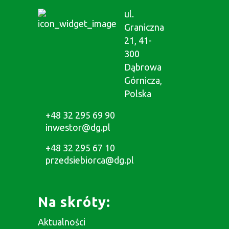
ul.
Graniczna
21, 41-
300
Dąbrowa
Górnicza,
Polska
+48 32 295 69 90
inwestor@dg.pl
+48 32 295 67 10
przedsiebiorca@dg.pl
Na skróty:
Aktualności