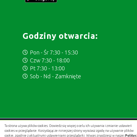
Godziny otwarcia:
Pon - Śr 7:30 - 15:30
Czw 7:30 - 18:00
Pt 7:30 - 13:00
Sob - Nd - Zamknięte
Ta strona używa plików cookies. Dowiedz się więcej o celu ich używania i zmianie ustawień
Projekt i wykonanie:
.gold studio digital
cookies w przeglądarce. Korzystając ze niniejszej strony wyrażasz zgodę na używanie plików
cookie, zgodnie z aktualnymi ustawieniami przeglądarki. Więcej znajdziesz w naszej
Polity