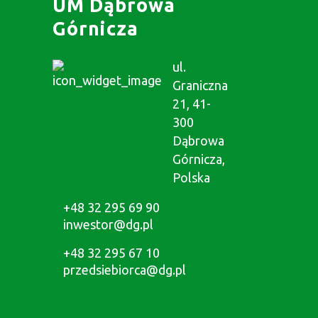
UM Dąbrowa
Górnicza
ul.
Graniczna
21, 41-
300
Dąbrowa
Górnicza,
Polska
+48 32 295 69 90
inwestor@dg.pl
+48 32 295 67 10
przedsiebiorca@dg.pl