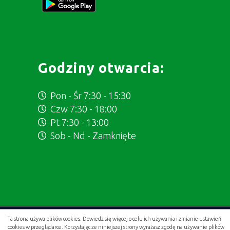
Godziny otwarcia:
Pon - Śr 7:30 - 15:30
Czw 7:30 - 18:00
Pt 7:30 - 13:00
Sob - Nd - Zamknięte
Ta strona używa plików cookies. Dowiedz się więcej o celu ich używania i zmianie ustawień
Projekt i wykonanie:
.gold studio digital
cookies w przeglądarce. Korzystając ze niniejszej strony wyrażasz zgodę na używanie plików