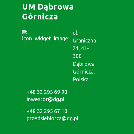
UM Dąbrowa
Górnicza
ul.
Graniczna
21, 41-
300
Dąbrowa
Górnicza,
Polska
+48 32 295 69 90
inwestor@dg.pl
+48 32 295 67 10
przedsiebiorca@dg.pl