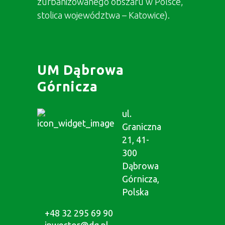
zurbanizowanego obszaru w Polsce,
stolica województwa – Katowice).
UM Dąbrowa
Górnicza
ul.
Graniczna
21, 41-
300
Dąbrowa
Górnicza,
Polska
+48 32 295 69 90
inwestor@dg.pl