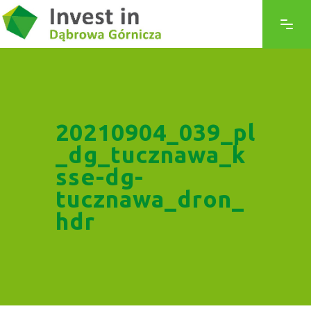
20210904_039_pl
_dg_tucznawa_k
sse-dg-
tucznawa_dron_
hdr