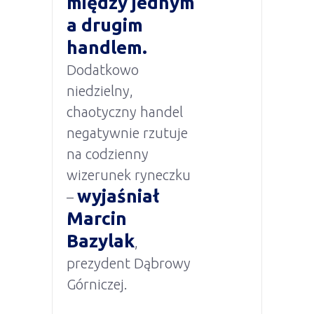
między jednym
a drugim
handlem.
Dodatkowo
niedzielny,
chaotyczny handel
negatywnie rzutuje
na codzienny
wizerunek ryneczku
wyjaśniał
–
Marcin
Bazylak
,
prezydent Dąbrowy
Górniczej.