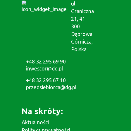
ul.
Graniczna
21, 41-
300
Dąbrowa
Górnicza,
Polska
+48 32 295 69 90
inwestor@dg.pl
+48 32 295 67 10
przedsiebiorca@dg.pl
Na skróty:
Aktualności
Polityka prywatności