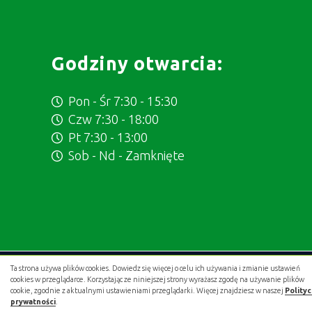
Godziny otwarcia:
Pon - Śr 7:30 - 15:30
Czw 7:30 - 18:00
Pt 7:30 - 13:00
Sob - Nd - Zamknięte
Ta strona używa plików cookies. Dowiedz się więcej o celu ich używania i zmianie ustawień
Projekt i wykonanie:
.gold studio digital
cookies w przeglądarce. Korzystając ze niniejszej strony wyrażasz zgodę na używanie plików
cookie, zgodnie z aktualnymi ustawieniami przeglądarki. Więcej znajdziesz w naszej
Polity
prywatności
.