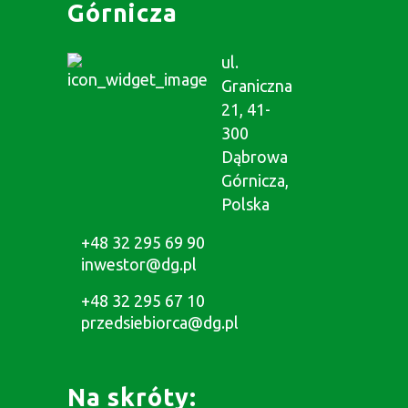
Górnicza
ul.
Graniczna
21, 41-
300
Dąbrowa
Górnicza,
Polska
+48 32 295 69 90
inwestor@dg.pl
+48 32 295 67 10
przedsiebiorca@dg.pl
Na skróty: