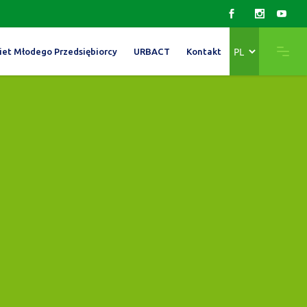
Wybierz
iet Młodego Przedsiębiorcy
URBACT
Kontakt
język