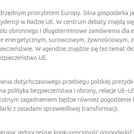
drzędnym priorytetem Europy. Silna gospodarka ja
zydencji w Radzie UE. W centrum debaty znajdą si
łu obronnego i długoterminowe zamówienia dla eu
ie energetycznym, surowcowym, żywnościowym, z
zpieczeństwie. W agendzie znajdzie się też temat d
ezpieczeństwo UE.
E
nia dotychczasowego przebiegu polskiej prezydenc
a polityka bezpieczeństwa i obrony, relacje UE–U
 Istotnym zagadnieniem będzie również pogodzenie 
arki z zasadami sprawiedliwej transformacji.
erając jednocześnie konkurencyjność gospodarki