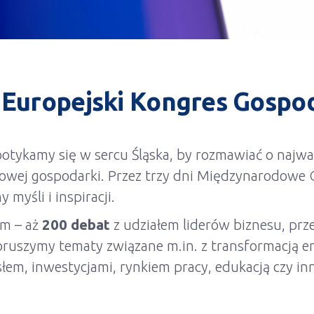
I Europejski Kongres Gospo
otykamy się w sercu Śląska, by rozmawiać o najwa
iatowej gospodarki. Przez trzy dni Międzynarodow
myśli i inspiracji.
am – aż
200 debat
z udziałem liderów biznesu, prze
uszymy tematy związane m.in. z transformacją ene
m, inwestycjami, rynkiem pracy, edukacją czy in