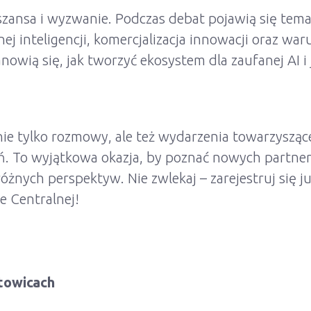
ansa i wyzwanie. Podczas debat pojawią się temat
j inteligencji, komercjalizacja innowacji oraz war
owią się, jak tworzyć ekosystem dla zaufanej AI i
ie tylko rozmowy, ale też wydarzenia towarzyszące
ń. To wyjątkowa okazja, by poznać nowych partner
óżnych perspektyw. Nie zwlekaj – zarejestruj się ju
 Centralnej!
towicach