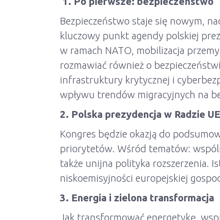
1. Po pierwsze: bezpieczeństwo
Bezpieczeństwo staje się nowym, na
kluczowy punkt agendy polskiej pre
w ramach NATO, mobilizacja przemys
rozmawiać również o bezpieczeństw
infrastruktury krytycznej i cyberbe
wpływu trendów migracyjnych na b
2. Polska prezydencja w Radzie U
Kongres będzie okazją do podsumowa
priorytetów. Wśród tematów: wspóln
także unijna polityka rozszerzenia.
niskoemisyjności europejskiej gospod
3. Energia i zielona transformacja
Jak transformować energetykę, wspi