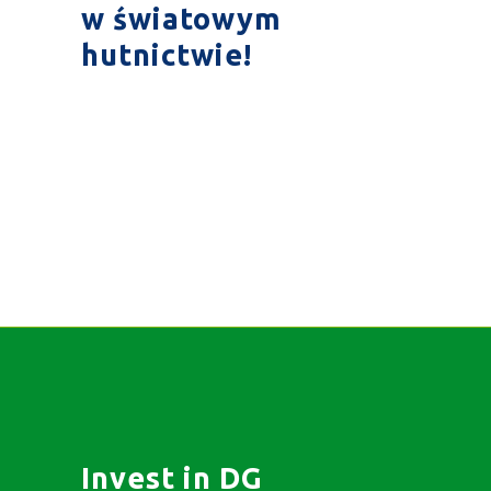
w światowym
hutnictwie!
Invest in DG