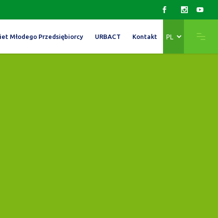
Wybierz
iet Młodego Przedsiębiorcy
URBACT
Kontakt
język