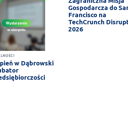
Zagraniczna Misja
Gospodarcza do Sa
Francisco na
TechCrunch Disrup
2026
LNOŚCI
rpień w Dąbrowski
ubator
edsiębiorczości