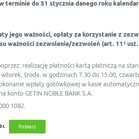
 terminie do 31 stycznia danego roku kalendar
aty jego ważności, opłaty za korzystanie z zez
esu ważności zezwolenia/zezwoleń (art. 11
ust
1
przez: realizację płatności kartą płatniczą na s
, wtorek, środa, w godzinach 7.30 do 15.00, czwart
dokonanie wpłaty gotówkowej w kasie automatyczn
u na konto GETIN NOBLE BANK S.A.
000 1082.
 r.
Pobierz