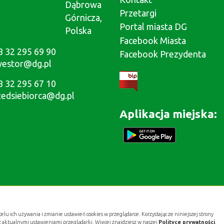
Dąbrowa
Przetargi
Górnicza,
Portal miasta DG
Polska
Facebook Miasta
8 32 295 69 90
Facebook Prezydenta
westor@dg.pl
8 32 295 67 10
zedsiebiorca@dg.pl
Aplikacja miejska:
celu ich używania i zmianie ustawień cookies w przeglądarce. Korzystając ze niniejszej strony
z aktualnymi ustawieniami przeglądarki. Więcej znajdziesz w naszej
Polityce prywatności
.