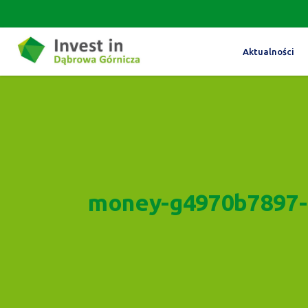
Aktualności
money-g4970b7897-