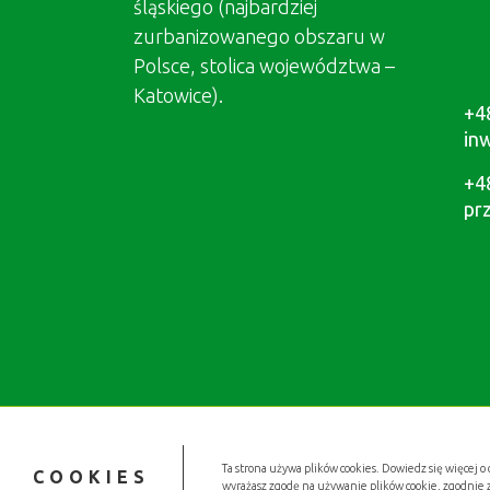
śląskiego (najbardziej
zurbanizowanego obszaru w
Polsce, stolica województwa –
Katowice).
+4
in
+4
pr
Ta strona używa plików cookies. Dowiedz się więcej o 
COOKIES
wyrażasz zgodę na używanie plików cookie, zgodnie 