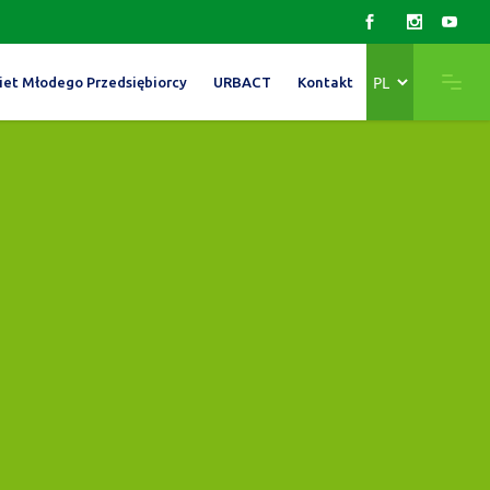
Wybierz
iet Młodego Przedsiębiorcy
URBACT
Kontakt
język