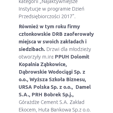
kategorii „Najaktywniejsze
Instytucje w programie Dzień
Przedsiębiorczości 2017”.
Również w tym roku firmy
członkowskie DRB zaoferowały
miejsca w swoich zakładach i
siedzibach.
Drzwi dla młodzieży
otworzyły m.in
:
PPUH Dolomit
Kopalnia Ząbkowice,
Dąbrowskie Wodociągi Sp. z
o.o., Wyższa Szkoła Biznesu,
URSA Polska Sp. z o.o., Damel
S.A., PRH Bobrek Sp.j.,
Górażdże Cement S.A. Zakład
Ekocem, Huta Bankowa Sp.z o.o.