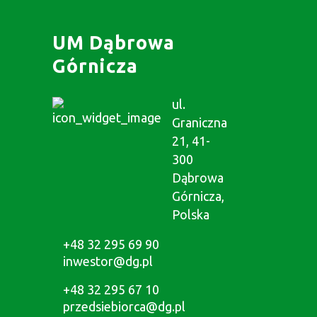
UM Dąbrowa
Górnicza
ul.
Graniczna
21, 41-
300
Dąbrowa
Górnicza,
Polska
+48 32 295 69 90
inwestor@dg.pl
+48 32 295 67 10
przedsiebiorca@dg.pl