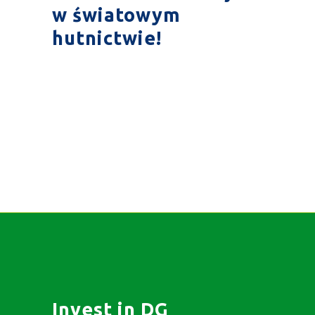
w światowym
hutnictwie!
Invest in DG