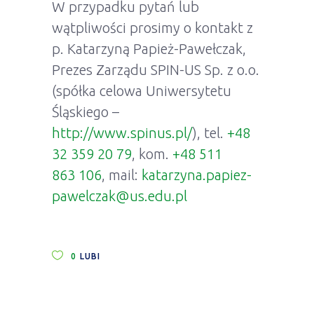
W przypadku pytań lub
wątpliwości prosimy o kontakt z
p. Katarzyną Papież-Pawełczak,
Prezes Zarządu SPIN-US Sp. z o.o.
(spółka celowa Uniwersytetu
Śląskiego –
http://www.spinus.pl/
), tel.
+48
32 359 20 79
, kom.
+48 511
863 106
, mail:
katarzyna.papiez-
pawelczak@us.edu.pl
0
LUBI