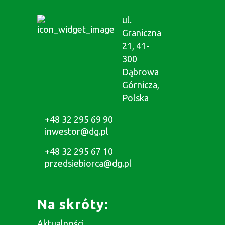
ul.
Graniczna
21, 41-
300
Dąbrowa
Górnicza,
Polska
+48 32 295 69 90
inwestor@dg.pl
+48 32 295 67 10
przedsiebiorca@dg.pl
Na skróty:
Aktualności