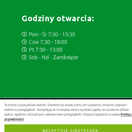
Godziny otwarcia:
Pon - Śr 7:30 - 15:30
Czw 7:30 - 18:00
Pt 7:30 - 13:00
Sob - Nd - Zamknięte
Ta strona używa plików cookies. Dowiedz się więcej o celu ich używania i zmianie ustawień
Projekt i wykonanie:
.gold studio digital
cookies w przeglądarce. Korzystając ze niniejszej strony wyrażasz zgodę na używanie plików
cookie, zgodnie z aktualnymi ustawieniami przeglądarki. Więcej znajdziesz w naszej
Polity
prywatności
.
AKCEPTUJĘ CIASTECZKA