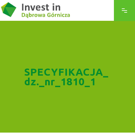
SPECYFIKACJA_
dz._nr_1810_1