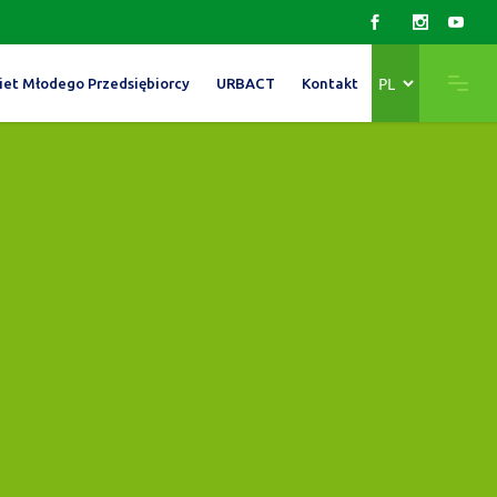
Wybierz
iet Młodego Przedsiębiorcy
URBACT
Kontakt
język