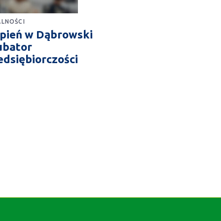
LNOŚCI
rpień w Dąbrowski
ubator
edsiębiorczości