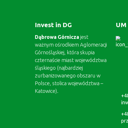
Invest in DG
UM 
Dąbrowa Górnicza
jest
ważnym ośrodkiem Aglomeracji
Górnośląskiej, która skupia
czternaście miast województwa
śląskiego (najbardziej
zurbanizowanego obszaru w
Polsce, stolica województwa –
Katowice).
+4
in
+4
pr