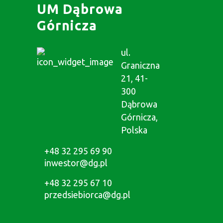
UM Dąbrowa
Górnicza
ul.
Graniczna
21, 41-
300
Dąbrowa
Górnicza,
Polska
+48 32 295 69 90
inwestor@dg.pl
+48 32 295 67 10
przedsiebiorca@dg.pl