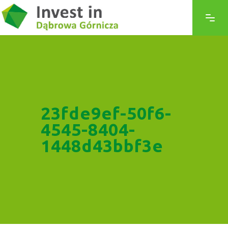
23fde9ef-50f6-
4545-8404-
1448d43bbf3e