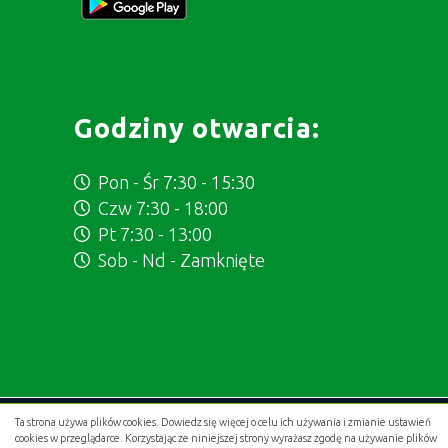
Godziny otwarcia:
Pon - Śr 7:30 - 15:30
Czw 7:30 - 18:00
Pt 7:30 - 13:00
Sob - Nd - Zamknięte
Ta strona używa plików cookies. Dowiedz się więcej o celu ich używania i zmianie ustawień
Projekt i wykonanie:
.gold studio digital
cookies w przeglądarce. Korzystając ze niniejszej strony wyrażasz zgodę na używanie plików