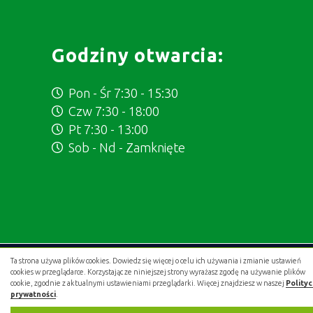
Godziny otwarcia:
Pon - Śr 7:30 - 15:30
Czw 7:30 - 18:00
Pt 7:30 - 13:00
Sob - Nd - Zamknięte
Ta strona używa plików cookies. Dowiedz się więcej o celu ich używania i zmianie ustawień
Projekt i wykonanie:
.gold studio digital
cookies w przeglądarce. Korzystając ze niniejszej strony wyrażasz zgodę na używanie plików
cookie, zgodnie z aktualnymi ustawieniami przeglądarki. Więcej znajdziesz w naszej
Polity
prywatności
.