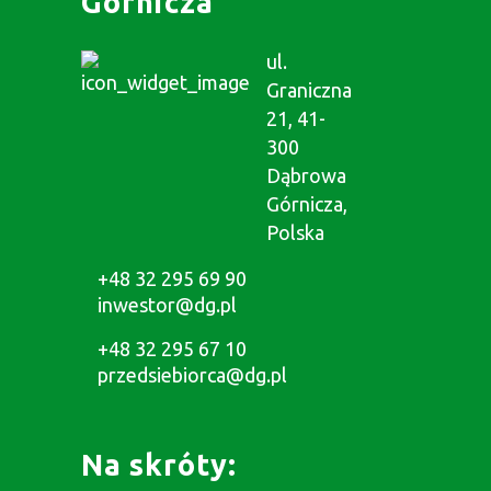
Górnicza
ul.
Graniczna
21, 41-
300
Dąbrowa
Górnicza,
Polska
+48 32 295 69 90
inwestor@dg.pl
+48 32 295 67 10
przedsiebiorca@dg.pl
Na skróty: