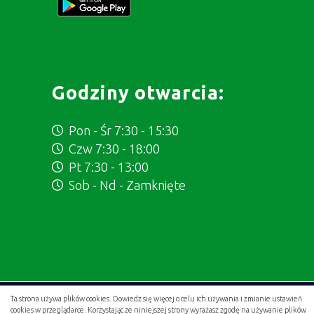
Godziny otwarcia:
Pon - Śr 7:30 - 15:30
Czw 7:30 - 18:00
Pt 7:30 - 13:00
Sob - Nd - Zamknięte
Ta strona używa plików cookies. Dowiedz się więcej o celu ich używania i zmianie ustawień
Projekt i wykonanie:
.gold studio digital
cookies w przeglądarce. Korzystając ze niniejszej strony wyrażasz zgodę na używanie plików