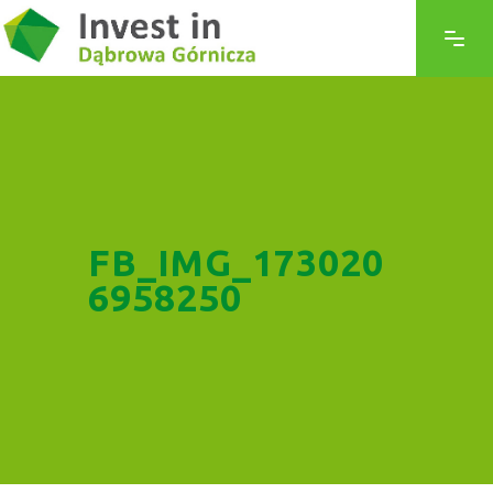
FB_IMG_173020
6958250