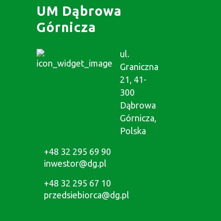
UM Dąbrowa
Górnicza
ul.
Graniczna
21, 41-
300
Dąbrowa
Górnicza,
Polska
+48 32 295 69 90
inwestor@dg.pl
+48 32 295 67 10
przedsiebiorca@dg.pl