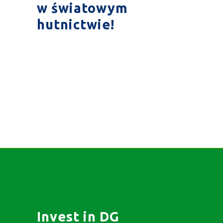
w światowym
hutnictwie!
Invest in DG