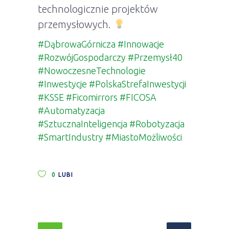
technologicznie projektów
przemysłowych.
#DąbrowaGórnicza
#Innowacje
#RozwójGospodarczy
#Przemysł40
#NowoczesneTechnologie
#Inwestycje
#PolskaStrefaInwestycji
#KSSE
#Ficomirrors
#FICOSA
#Automatyzacja
#SztucznaInteligencja
#Robotyzacja
#SmartIndustry
#MiastoMożliwości
0
LUBI