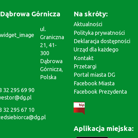
Dąbrowa Górnicza
Na skróty:
Aktualności
ul.
Polityka prywatności
Graniczna
Deklaracja dostępności
21, 41-
Urząd dla każdego
300
Kontakt
Dąbrowa
Przetargi
Górnicza,
Portal miasta DG
Polska
Facebook Miasta
8 32 295 69 90
Facebook Prezydenta
westor@dg.pl
8 32 295 67 10
zedsiebiorca@dg.pl
Aplikacja miejska: