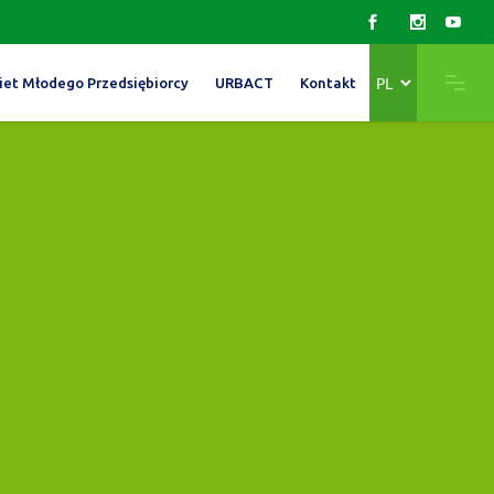
Wybierz
iet Młodego Przedsiębiorcy
URBACT
Kontakt
język