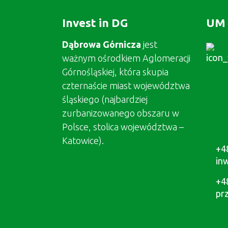
Invest in DG
UM 
Dąbrowa Górnicza
jest
ważnym ośrodkiem Aglomeracji
Górnośląskiej, która skupia
czternaście miast województwa
śląskiego (najbardziej
zurbanizowanego obszaru w
Polsce, stolica województwa –
Katowice).
+4
in
+4
pr