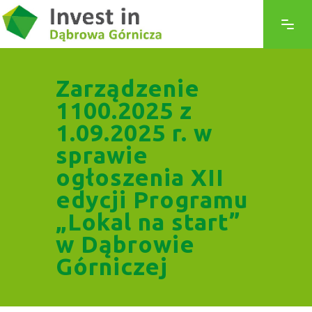
Zarządzenie
1100.2025 z
1.09.2025 r. w
sprawie
ogłoszenia XII
edycji Programu
„Lokal na start”
w Dąbrowie
Górniczej