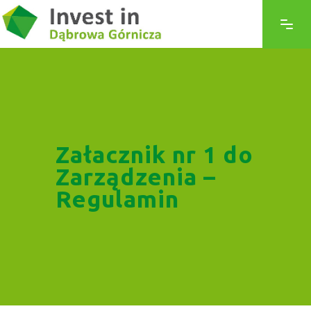
Załacznik nr 1 do
Zarządzenia –
Regulamin