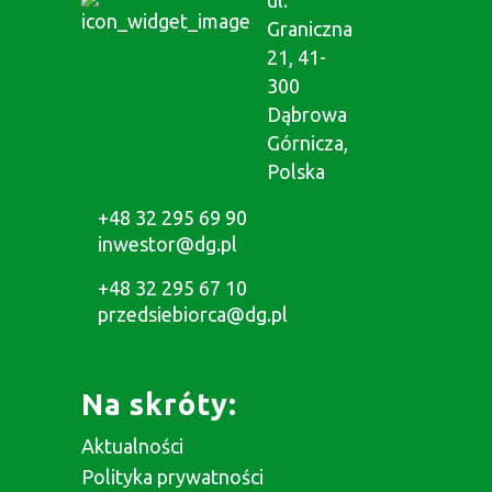
ul.
Graniczna
21, 41-
300
Dąbrowa
Górnicza,
Polska
+48 32 295 69 90
inwestor@dg.pl
+48 32 295 67 10
przedsiebiorca@dg.pl
Na skróty:
Aktualności
Polityka prywatności