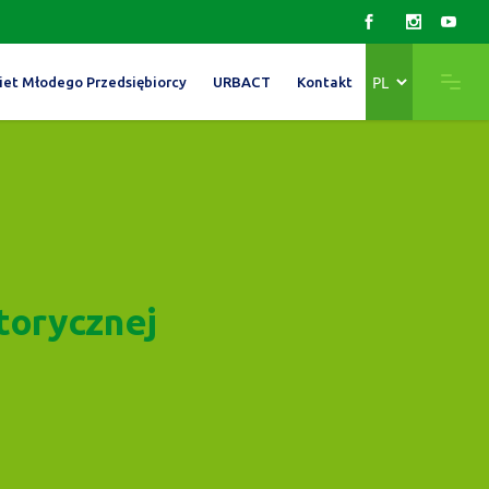
Wybierz
iet Młodego Przedsiębiorcy
URBACT
Kontakt
język
torycznej