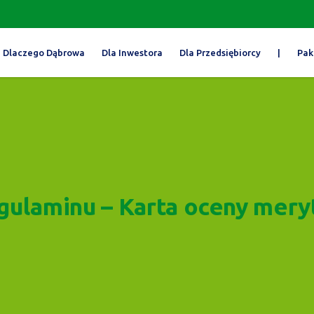
Dlaczego Dąbrowa
Dla Inwestora
Dla Przedsiębiorcy
|
Pak
egulaminu – Karta oceny mery