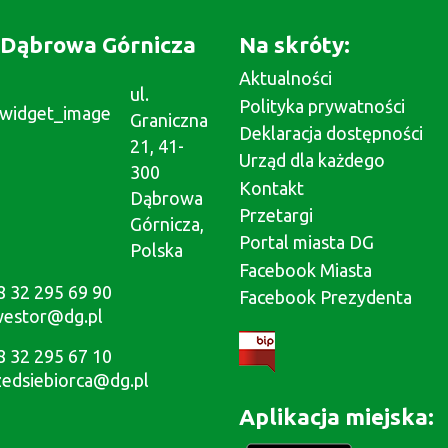
Dąbrowa Górnicza
Na skróty:
Aktualności
ul.
Polityka prywatności
Graniczna
Deklaracja dostępności
21, 41-
Urząd dla każdego
300
Kontakt
Dąbrowa
Przetargi
Górnicza,
Portal miasta DG
Polska
Facebook Miasta
8 32 295 69 90
Facebook Prezydenta
westor@dg.pl
8 32 295 67 10
zedsiebiorca@dg.pl
Aplikacja miejska: