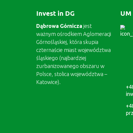
Invest in DG
UM 
Dąbrowa Górnicza
jest
ważnym ośrodkiem Aglomeracji
Górnośląskiej, która skupia
czternaście miast województwa
śląskiego (najbardziej
zurbanizowanego obszaru w
Polsce, stolica województwa –
Katowice).
+4
in
+4
pr