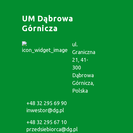
UM Dąbrowa
Górnicza
ul.
Graniczna
21, 41-
300
Dąbrowa
Górnicza,
Polska
+48 32 295 69 90
inwestor@dg.pl
+48 32 295 67 10
przedsiebiorca@dg.pl