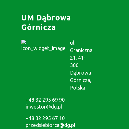
UM Dąbrowa
Górnicza
ul.
Graniczna
21, 41-
300
Dąbrowa
Górnicza,
Polska
+48 32 295 69 90
inwestor@dg.pl
+48 32 295 67 10
przedsiebiorca@dg.pl