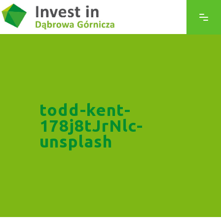
todd-kent-
178j8tJrNlc-
unsplash