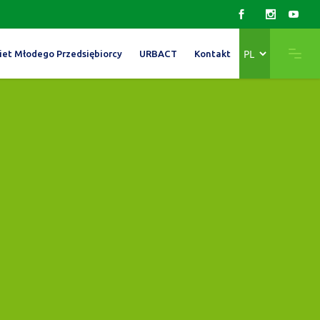
Wybierz
iet Młodego Przedsiębiorcy
URBACT
Kontakt
język