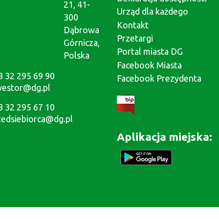
21, 41-
Urząd dla każdego
300
Kontakt
Dąbrowa
Przetargi
Górnicza,
Portal miasta DG
Polska
Facebook Miasta
8 32 295 69 90
Facebook Prezydenta
westor@dg.pl
8 32 295 67 10
zedsiebiorca@dg.pl
Aplikacja miejska: