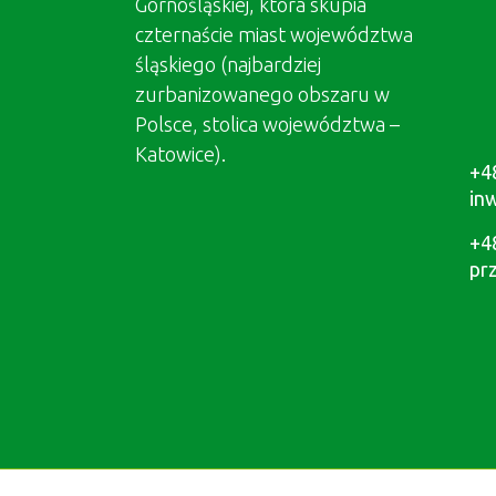
Górnośląskiej, która skupia
czternaście miast województwa
śląskiego (najbardziej
zurbanizowanego obszaru w
Polsce, stolica województwa –
Katowice).
+4
in
+4
pr