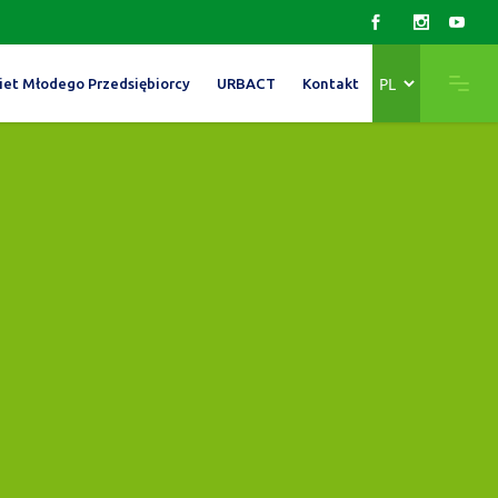
Wybierz
iet Młodego Przedsiębiorcy
URBACT
Kontakt
język