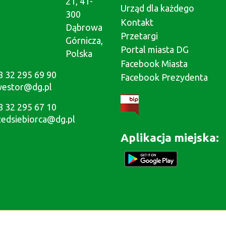
21, 41-
Urząd dla każdego
300
Kontakt
Dąbrowa
Przetargi
Górnicza,
Portal miasta DG
Polska
Facebook Miasta
8 32 295 69 90
Facebook Prezydenta
westor@dg.pl
8 32 295 67 10
zedsiebiorca@dg.pl
Aplikacja miejska: