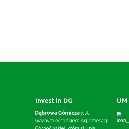
Invest in DG
UM 
Dąbrowa Górnicza
jest
ważnym ośrodkiem Aglomeracji
Górnośląskiej, która skupia