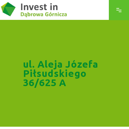
ul. Aleja Józefa
Piłsudskiego
36/625 A