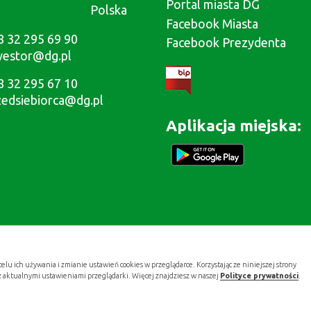
Portal miasta DG
Polska
Facebook Miasta
8 32 295 69 90
Facebook Prezydenta
westor@dg.pl
8 32 295 67 10
zedsiebiorca@dg.pl
Aplikacja miejska:
celu ich używania i zmianie ustawień cookies w przeglądarce. Korzystając ze niniejszej strony
z aktualnymi ustawieniami przeglądarki. Więcej znajdziesz w naszej
Polityce prywatności
.
Projekt i wykonanie:
.gold studio digital