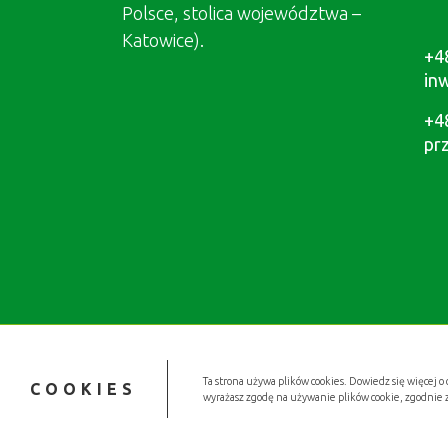
Polsce, stolica województwa –
Katowice).
+4
in
+4
pr
Ta strona używa plików cookies. Dowiedz się więcej o 
COOKIES
wyrażasz zgodę na używanie plików cookie, zgodnie 