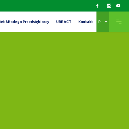
Wybierz
iet Młodego Przedsiębiorcy
URBACT
Kontakt
język