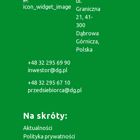
ul.
Graniczna
21, 41-
300
Dąbrowa
Górnicza,
Polska
+48 32 295 69 90
inwestor@dg.pl
+48 32 295 67 10
przedsiebiorca@dg.pl
Na skróty:
Aktualności
Polityka prywatności