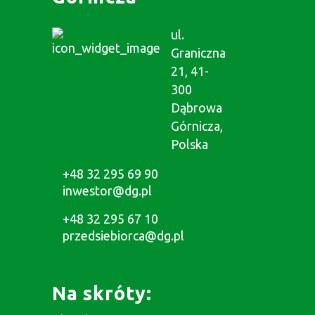
ul.
Graniczna
21, 41-
300
Dąbrowa
Górnicza,
Polska
+48 32 295 69 90
inwestor@dg.pl
+48 32 295 67 10
przedsiebiorca@dg.pl
Na skróty: