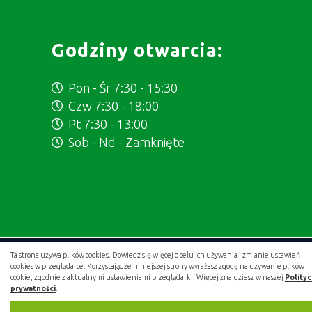
Godziny otwarcia:
Pon - Śr 7:30 - 15:30
Czw 7:30 - 18:00
Pt 7:30 - 13:00
Sob - Nd - Zamknięte
Ta strona używa plików cookies. Dowiedz się więcej o celu ich używania i zmianie ustawień
Projekt i wykonanie:
.gold studio digital
cookies w przeglądarce. Korzystając ze niniejszej strony wyrażasz zgodę na używanie plików
cookie, zgodnie z aktualnymi ustawieniami przeglądarki. Więcej znajdziesz w naszej
Polity
prywatności
.