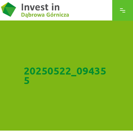
20250522_09435
5