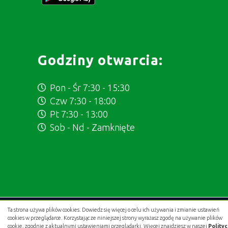
Godziny otwarcia:
Pon - Śr 7:30 - 15:30
Czw 7:30 - 18:00
Pt 7:30 - 13:00
Sob - Nd - Zamknięte
Ta strona używa plików cookies. Dowiedz się więcej o celu ich używania i zmianie ustawień
Projekt i wykonanie:
.gold studio digital
cookies w przeglądarce. Korzystając ze niniejszej strony wyrażasz zgodę na używanie plików
cookie, zgodnie z aktualnymi ustawieniami przeglądarki. Więcej znajdziesz w naszej
Polity