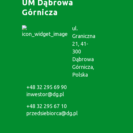
UM Dąbrowa
Górnicza
ul.
Graniczna
21, 41-
300
Dąbrowa
Górnicza,
Polska
+48 32 295 69 90
inwestor@dg.pl
+48 32 295 67 10
przedsiebiorca@dg.pl