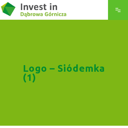
Logo – Siódemka
(1)